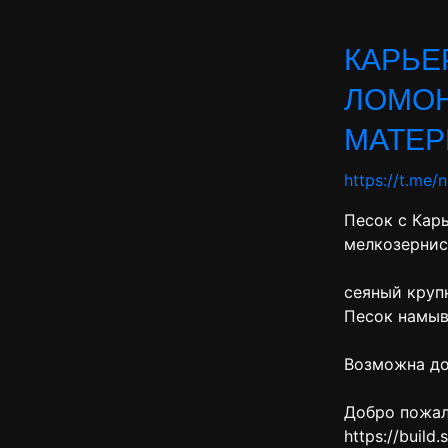
КАРЬЕ
ЛОМОН
МАТЕР
https://t.me/
Песок с Кар
мелкозернис
сеяный крупн
Песок намывн
Возможна до
Добро пожал
https://build