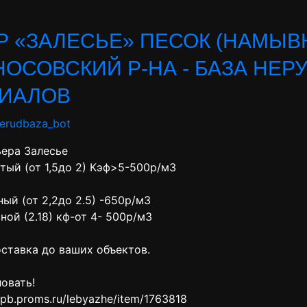
Р «ЗАЛЕСЬЕ» ПЕСОК (НАМЫВ
ОСОВСКИЙ Р-НА - БАЗА НЕР
ИАЛОВ
nerudbaza_bot
ьера Залесье
тый (от 1,5до 2) Кэф>5-500р/м3
ый (от 2,2до 2.5) -650р/м3
ой (2.18) кф-от 4- 500р/м3
ставка до ваших объектов.
овать!
.spb.proms.ru/lebyazhe/item/1763818