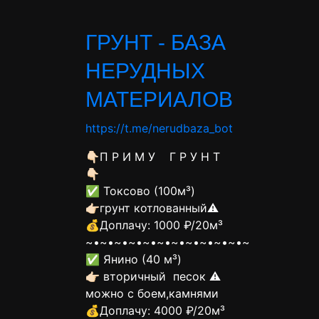
ГРУНТ - БАЗА
НЕРУДНЫХ
МАТЕРИАЛОВ
https://t.me/nerudbaza_bot
👇🏻П Р И М У Г Р У Н Т
👇🏻
✅ Токсово (100м³)
👉🏻грунт котлованный⚠️
💰Доплачу: 1000 ₽/20м³
~•~•~•~•~•~•~•~•~•~•~•~
✅ Янино (40 м³)
👉🏻 вторичный песок ⚠️
можно с боем,камнями
💰Доплачу: 4000 ₽/20м³