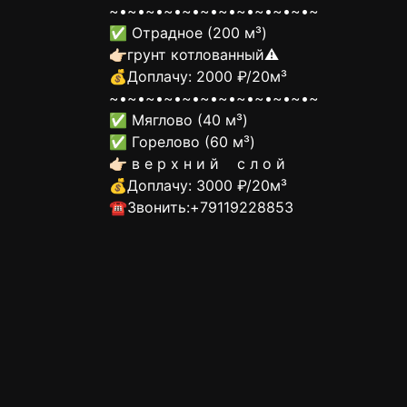
~•~•~•~•~•~•~•~•~•~•~•~
✅ Отрадное (200 м³)
👉🏻грунт котлованный⚠️
💰Доплачу: 2000 ₽/20м³
~•~•~•~•~•~•~•~•~•~•~•~
✅ Мяглово (40 м³)
✅ Горелово (60 м³)
👉🏻 в е р х н и й с л о й
💰Доплачу: 3000 ₽/20м³
☎️Звонить:+79119228853