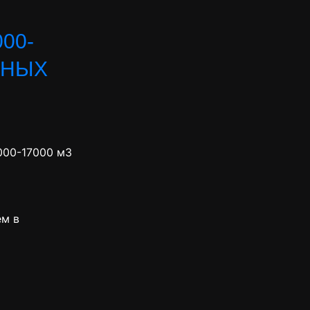
00-
ДНЫХ
000-17000 м3
ем в