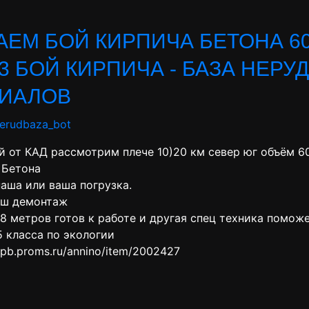
АЕМ БОЙ КИРПИЧА БЕТОНА 60
М3 БОЙ КИРПИЧА - БАЗА НЕРУ
ИАЛОВ
nerudbaza_bot
й от КАД рассмотрим плече 10)20 км север юг объём 6
 Бетона
аша или ваша погрузка.
аш демонтаж
8 метров готов к работе и другая спец техника помож
5 класса по экологии
.spb.proms.ru/annino/item/2002427