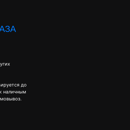
БАЗА
угих
ьируется до
ак наличным
амовывоз.