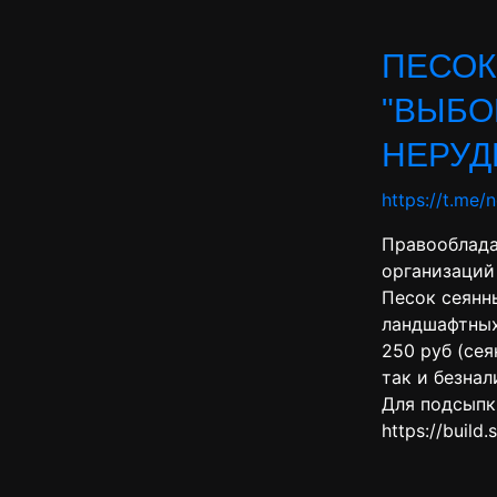
ПЕСОК
"ВЫБО
НЕРУД
https://t.me/
Правооблада
организаций 
Песок сеянн
ландшафтных
250 руб (се
так и безна
Для подсыпк
https://buil