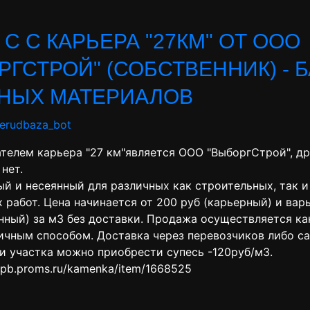
 C С КАРЬЕРА "27КМ" ОТ ООО
РГСТРОЙ" (СОБСТВЕННИК) - 
НЫХ МАТЕРИАЛОВ
nerudbaza_bot
телем карьера "27 км"является ООО "ВыборгСтрой", др
нет.
ый и несеянный для различных как строительных, так и
 работ. Цена начинается от 200 руб (карьерный) и вар
янный) за м3 без доставки. Продажа осуществляется к
личным способом. Доставка через перевозчиков либо с
и участка можно приобрести супесь -120руб/м3.
d.spb.proms.ru/kamenka/item/1668525